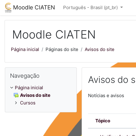
Ir para o conteúdo principal
Moodle CIATEN
Português - Brasil ‎(pt_br)‎
Moodle CIATEN
Página inicial
Páginas do site
Avisos do site
Pular Navegação
Navegação
Avisos do s
Página inicial
Avisos do site
Notícias e avisos
Cursos
Tópico
Status
Lista de disc